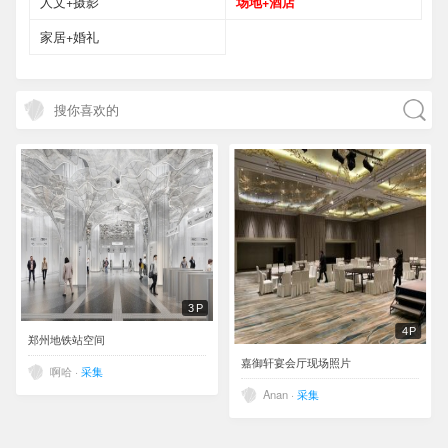
人文+摄影
场地+酒店
家居+婚礼
3P
4P
郑州地铁站空间
嘉御轩宴会厅现场照片
啊哈 ·
采集
Anan ·
采集