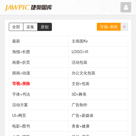
导视+美陈
全部
采集
原创
最新
主画面Kv
海报+长图
LOGO+VI
画册+折页
活动包装
插画+动漫
办公文化包装
导视+美陈
文创+包装
字体+书法
3D+舞美
活动方案
广告制作
UI+网页
广告+新媒体
电影+图书
美食+健康