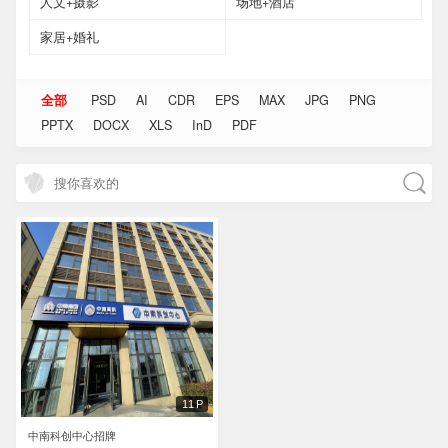
人文+摄影
场地+酒店
家居+婚礼
全部
PSD
AI
CDR
EPS
MAX
JPG
PNG
PPTX
DOCX
XLS
InD
PDF
11P
中南科创中心招牌