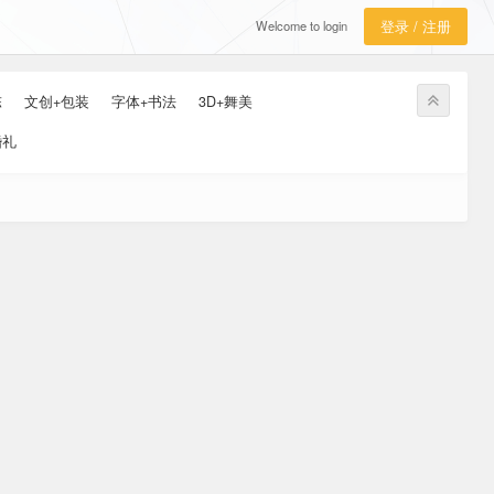
Welcome to login
登录 / 注册
陈
文创+包装
字体+书法
3D+舞美
婚礼