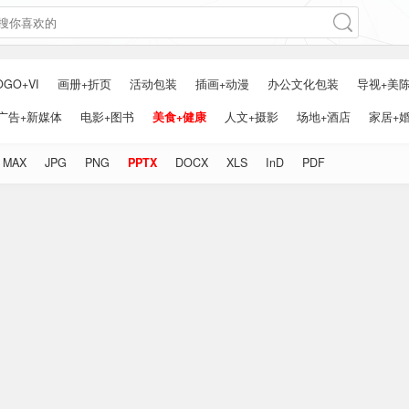
OGO+VI
画册+折页
活动包装
插画+动漫
办公文化包装
导视+美
广告+新媒体
电影+图书
美食+健康
人文+摄影
场地+酒店
家居+
MAX
JPG
PNG
PPTX
DOCX
XLS
InD
PDF