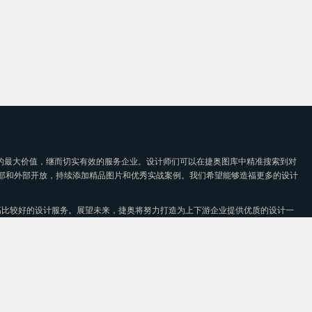
的最大价值，继而切实有效的服务企业。设计师们可以在捷奥图库中精准搜索到对
部和外部开放，持续添加精品图片和优秀实战案例。我们希望能够造福更多的设计
高比较好的设计服务。展望未来，捷奥将努力打造为上下游企业提供优质的设计一
 苏州捷奥广告公司
苏ICP备12002574号
本网站所有图片及资料为捷奥本公司版权所有