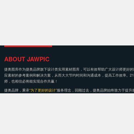
ABOUT JAWPIC
捷奥图库作为捷奥品牌旗下设计类实用素材图库，可以有效帮助广大设计师更好的
应素材的参考案例和解决方案，从而大大节约时间和沟通成本，提高工作效率。2
师，也相信必将能实现合作共赢！
捷奥品牌，秉承
“为了更好的设计”
服务理念，回顾过去，捷奥品牌始终致力于提升
站式服务，帮助上下游企业有效降低成本，继续保持专业且全面化的设计及应用服
0512-68273869
江苏省苏州市西环路868号双桥868创意文化创意园109室