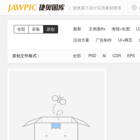
| 捷奥旗下设计应用素材图库
最新
主画面Kv
海报+长图
L
全部
采集
原创
活动方案
广告制作
UI+网页
原创文件格式：
全部
PSD
AI
CDR
EPS