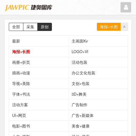
海报+长图
全部
采集
原创
最新
主画面Kv
海报+长图
LOGO+VI
画册+折页
活动包装
插画+动漫
办公文化包装
导视+美陈
文创+包装
字体+书法
3D+舞美
活动方案
广告制作
UI+网页
广告+新媒体
电影+图书
美食+健康